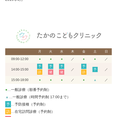
月
火
水
木
金
土
日
09:00-12:00
●
●
●
／
●
●
／
予
予
予
予
14:00-15:00
／
予
／
訪
健
健
訪
15:00-18:00
●
●
●
／
●
▲
／
●
…一般診療（順番予約制）
▲
…一般診療（時間予約制 17:00まで）
予
…予防接種（予約制）
訪
…在宅訪問診療（予約制）